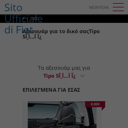
SKIP TO CONTENT
ΜΟΝΤΕΛΑ
SKIP TO NAVIGATION
ΠΊΣΩ
Αξεσουάρ για το δικό σαςTipo
5Î¸Ï…Ï Î¿
Τα αξεσουάρ μας για
Tipo 5Î¸Ï…Ï Î¿
ΕΠΙΛΕΓΜΕΝΑ ΓΙΑ ΕΣΑΣ
0.00€
0.00€