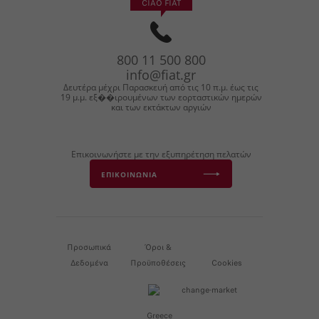
CIAO FIAT
800
11
500
800
info@fiat.gr
Δευτέρα μέχρι Παρασκευή από τις 10 π.μ. έως τις
19 μ.μ. εξ��ιρουμένων των εορταστικών ημερών
και των εκτάκτων αργιών
Επικοινωνήστε με την εξυπηρέτηση πελατών
ΕΠΙΚΟΙΝΩΝΙΑ
Προσωπικά
Όροι &
Δεδομένα
Προϋποθέσεις
Cookies
Greece