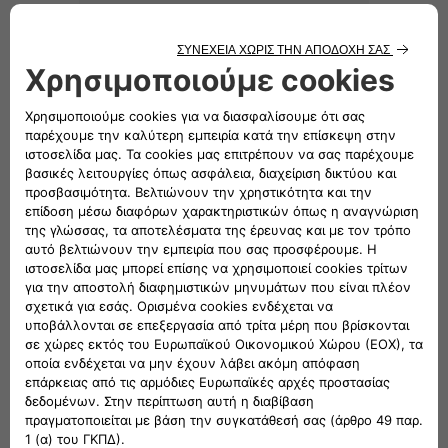
Καλυμματα κλειδιων
SPORT
Αξεσουαρ τροχων
ΦΡΟΝΤΙΔΑ ΟΧΗΜΑΤΟΣ
Προιοντα φροντιδας οχηματος
ΑΝΕΣΗ
Καλυμματα καθισματων
Ταπετα moketa σε dfs
ΑΣΦΑΛΕΙΑ
Επιδιορθωση ελαστικων
MULTIMEDIA