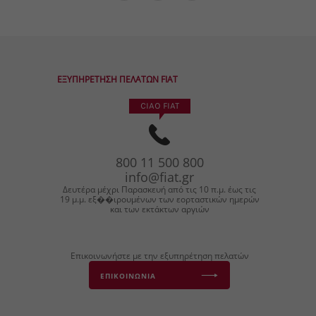
ΕΞΥΠΗΡΕΤΗΣΗ ΠΕΛΑΤΩΝ FIAT
CIAO FIAT
800
11
500
800
info@fiat.gr
Δευτέρα μέχρι Παρασκευή από τις 10 π.μ. έως τις
19 μ.μ. εξ��ιρουμένων των εορταστικών ημερών
και των εκτάκτων αργιών
Επικοινωνήστε με την εξυπηρέτηση πελατών
ΕΠΙΚΟΙΝΩΝΙΑ