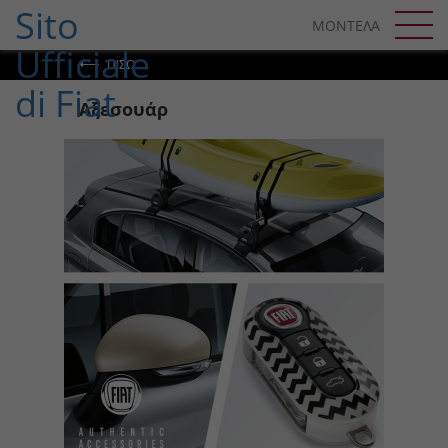
SKIP TO CONTENT
ΜΟΝΤΕΛΑ
SKIP TO NAVIGATION
ΠΊΣΩ
Αξεσουάρ