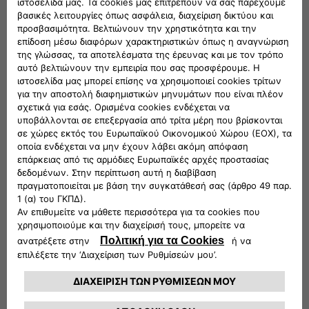
500
500L Trekking
Panda
Panda 4X4
Panda Cross
Tipo 5Î¸Ï…Ï Î¿