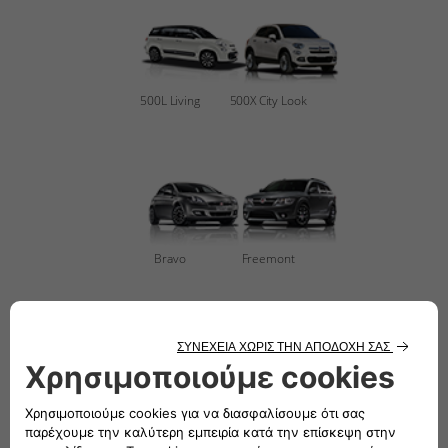
500L Living
500X City Look
Bravo
Freemont
Punto
Tipo Sedan