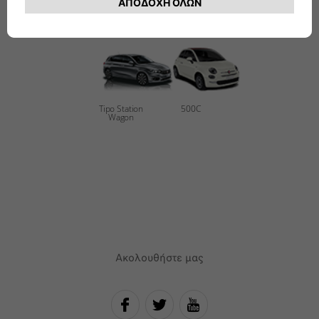
Tipo Station
500C
Wagon
Ακολουθήστε μας