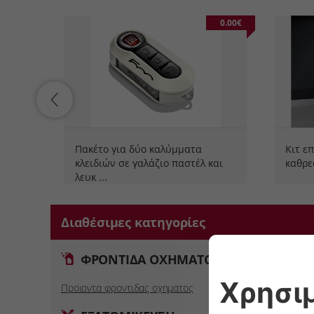
0.00€
0.00€
Πακέτο για δύο καλύμματα
Κιτ ε
κλειδιών σε γαλάζιο παστέλ και
καθρ
λευκ
...
Διαθέσιμες κατηγορίες
ΦΡΟΝΤΙΔΑ ΟΧΗΜΑΤΟΣ
Ελεύ
Προιοντα φροντιδας οχηματος
Αξεσουαρ 
Κοτσαδορο