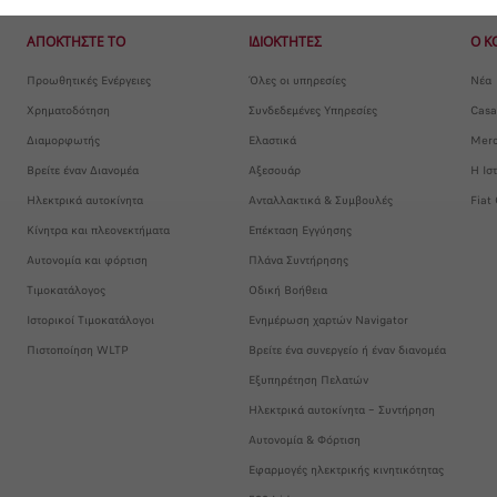
ΑΠΟΚΤΗΣΤΕ ΤΟ
ΙΔΙΟΚΤΗΤΕΣ
Ο Κ
Προωθητικές Ενέργειες
Όλες οι υπηρεσίες
Νέα
Χρηματοδότηση
Συνδεδεμένες Υπηρεσίες
Casa
Διαμορφωτής
Ελαστικά
Merc
Βρείτε έναν Διανομέα
Αξεσουάρ
Η Ισ
Ηλεκτρικά αυτοκίνητα
Ανταλλακτικά & Συμβουλές
Fiat
Κίνητρα και πλεονεκτήματα
Επέκταση Εγγύησης
Αυτονομία και φόρτιση
Πλάνα Συντήρησης
Τιμοκατάλογος
Οδική Βοήθεια
Ιστορικοί Τιμοκατάλογοι
Ενημέρωση χαρτών Navigator
Πιστοποίηση WLTP
Βρείτε ένα συνεργείο ή έναν διανομέα
Εξυπηρέτηση Πελατών
Ηλεκτρικά αυτοκίνητα – Συντήρηση
Αυτονομία & Φόρτιση
Εφαρμογές ηλεκτρικής κινητικότητας