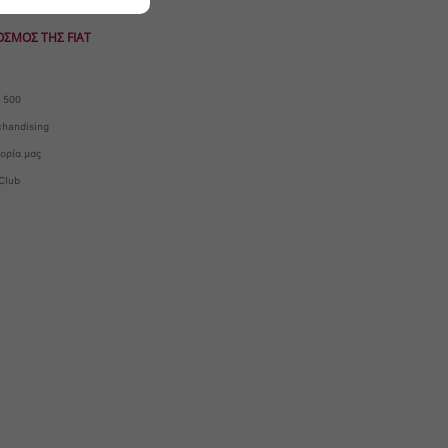
ΟΣΜΟΣ ΤΗΣ FIAT
 500
handising
τορία μας
 Club