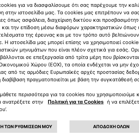
SPORT
ΑΛΕΙΑ
Sport αξεσουαρ με ευκολη τοποθετη
ση ελαστικων
Αξεσουαρ τροχων
Ακολουθήστε μας