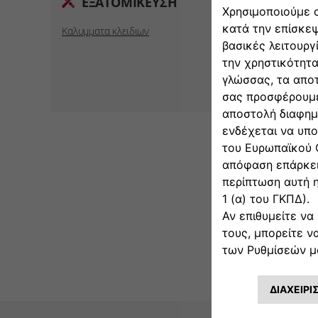
ΕΞΑΤΟΜΙΚΕΥΣΗ
Φορεις ski
Καλυμματα κλειδιων
ΑΣΦ
Επιδιορθω