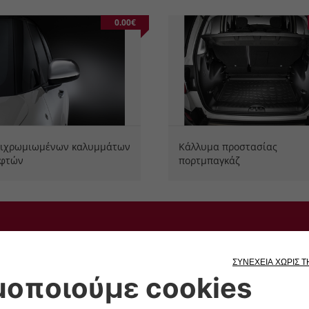
0.00€
πιχρωμιωμένων καλυμμάτων
Κάλλυμα προστασίας
εφτών
πορτμπαγκάζ
θερος χρόνος
MULTIMEDIA
για συστηματα οροφης
Αξεσουαρ autoradio
ι
Επιλογες ηλεκτρονικες