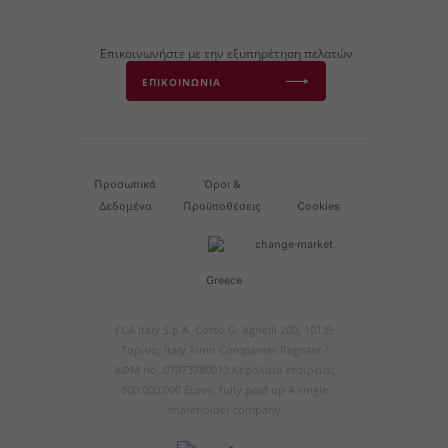
Επικοινωνήστε με την εξυπηρέτηση πελατών
ΕΠΙΚΟΙΝΩΝΙΑ
Προσωπικά
Όροι &
Δεδομένα
Προϋποθέσεις
Cookies
Greece
FCA Italy S.p.A. Corso G. Agnelli 200, 10135
Τορίνο, Italy Turin Companies Register /
ΑΦΜ no. 07973780013 Κεφάλαιο εταιρείας
800.000.000 Euros, fully paid up A single
shareholder company