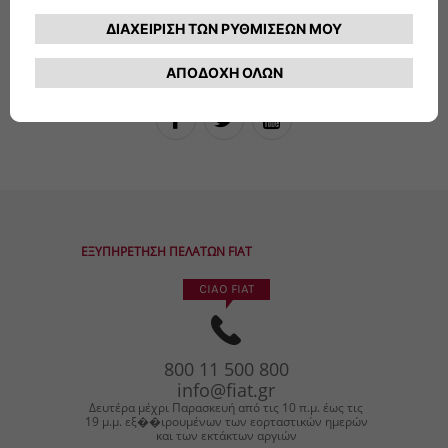
Ακολουθήστε μας
ΕΞΥΠΗΡΕΤΗΣΗ ΠΕΛΑΤΩΝ FIAT
CIAO FIAT
800
11
500
800
info@fiat.gr
Δευτέρα μέχρι Παρασκευή από τις 10 π.μ. έως τις
19 μ.μ. εξ��ιρουμένων των εορταστικών ημερών
και των εκτάκτων αργιών