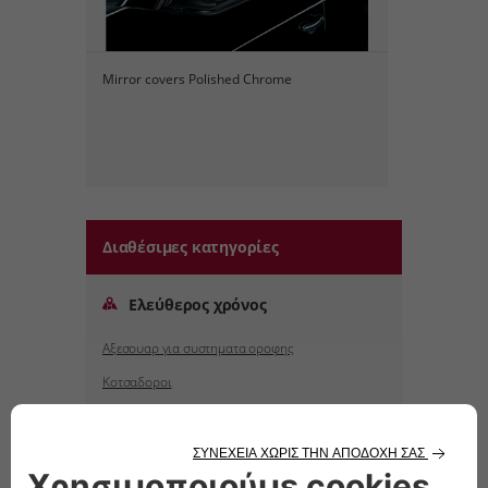
Mirror covers Polished Chrome
Διαθέσιμες κατηγορίες
Ελεύθερος χρόνος
Αξεσουαρ για συστηματα οροφης
Κοτσαδοροι
Φορεις ski
ΑΣΦΑΛΕΙΑ