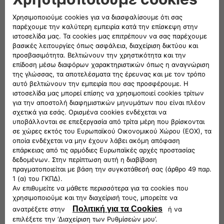
Συναγερμοι pin to pin
Ανταλλακτικες λαμπες
MULTIMEDIA
Επιλογες ηλεκτρονικες
SPORT
Sport αξεσουαρ για εγκατασταση
Κιτ ζαντες
Μαρσπιε
Spoilers εμπροσθια
ΚΑΤΕΒΑΣΜΑ ΚΑΤΑΛΟΓΟΥ