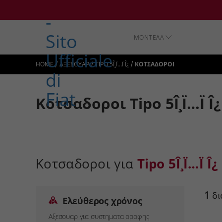
ΜΟΝΤΕΛΑ
/
/
/
HOME
ΑΞΕΣΟΥΑΡ
TIPO 5Î¸Ï…Ï Î¿
ΚΟΤΣΑΔΟΡΟΙ
Κοτσαδοροι Tipo 5Î¸Ï…Ï Î¿
Κοτσαδοροι για
Tipo 5Î¸Ï…Ï Î¿
1
δι
Ελεύθερος χρόνος
Αξεσουαρ για συστηματα οροφης