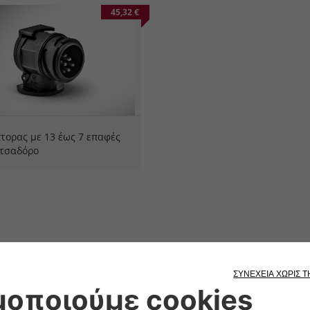
45,32 €
τορας με 13 έως 7 επαφές
οτσαδόρο