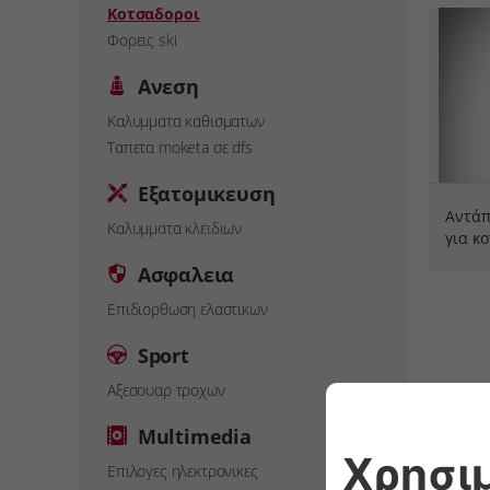
Κοτσαδοροι
Φορεις ski
Ανεση
Καλυμματα καθισματων
Ταπετα moketa σε dfs
Εξατομικευση
Αντάπ
Καλυμματα κλειδιων
για κ
Ασφαλεια
Επιδιορθωση ελαστικων
Sport
Αξεσουαρ τροχων
Multimedia
Επιλογες ηλεκτρονικες