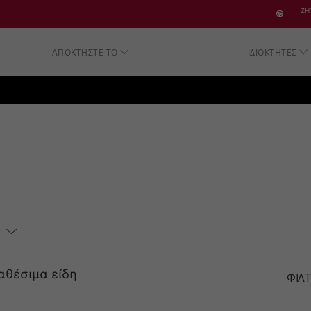
SKIP TO CONTENT
ΖΗ
ΑΠΟΚΤΗΣΤΕ ΤΟ
ΙΔΙΟΚΤΗΤΕΣ
SKIP TO NAVIGATION
αθέσιμα είδη
ΦΙΛ