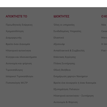
ΑΠΟΚΤΗΣΤΕ ΤΟ
ΙΔΙΟΚΤΗΤΕΣ
Ο Κ
Προωθητικές Ενέργειες
Όλες οι υπηρεσίες
Νέα
Χρηματοδότηση
Συνδεδεμένες Υπηρεσίες
Casa
Διαμορφωτής
Ελαστικά
Merc
Βρείτε έναν Διανομέα
Αξεσουάρ
Η Ισ
Ηλεκτρικά αυτοκίνητα
Ανταλλακτικά & Συμβουλές
Fiat
Κίνητρα και πλεονεκτήματα
Επέκταση Εγγύησης
Αυτονομία και φόρτιση
Πλάνα Συντήρησης
Τιμοκατάλογος
Οδική Βοήθεια
Ιστορικοί Τιμοκατάλογοι
Ενημέρωση χαρτών Navigator
Πιστοποίηση WLTP
Βρείτε ένα συνεργείο ή έναν διανομέα
Εξυπηρέτηση Πελατών
Ηλεκτρικά αυτοκίνητα – Συντήρηση
Αυτονομία & Φόρτιση