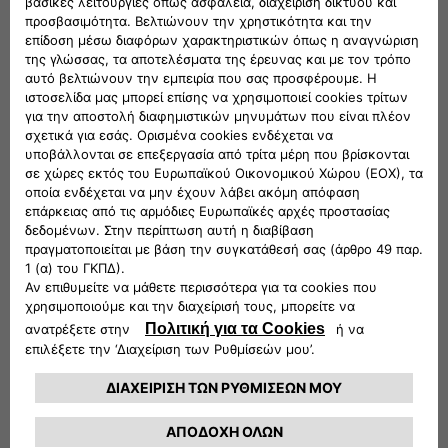
Αντάπτορας με 13 έως 7 επαφές για
κοτσαδόρο
323,94 €
Καλώδια σύνδεσης κοτσαδόρου 13 επαφών