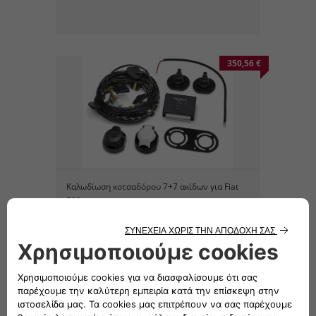
350,56 €
Καλωδίωση κοτσαδόρου 7+7 ακίδων για Fiat
500
45,32 €