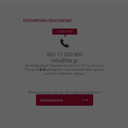
ΕΞΥΠΗΡΕΤΗΣΗ ΠΕΛΑΤΩΝ FIAT
CIAO FIAT
800
11
500
800
info@fiat.gr
Δευτέρα μέχρι Παρασκευή από τις 10 π.μ. έως τις
19 μ.μ. εξ��ιρουμένων των εορταστικών ημερών
και των εκτάκτων αργιών
Επικοινωνήστε με την εξυπηρέτηση πελατών
ΕΠΙΚΟΙΝΩΝΙΑ