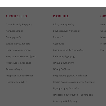
ΑΠΟΚΤΗΣΤΕ ΤΟ
ΙΔΙΟΚΤΗΤΕΣ
Ο Κ
Προωθητικές Ενέργειες
Όλες οι υπηρεσίες
Νέα
Χρηματοδότηση
Συνδεδεμένες Υπηρεσίες
Casa
Διαμορφωτής
Ελαστικά
Merc
Βρείτε έναν Διανομέα
Αξεσουάρ
Η Ισ
Ηλεκτρικά αυτοκίνητα
Ανταλλακτικά & Συμβουλές
Fiat
Κίνητρα και πλεονεκτήματα
Επέκταση Εγγύησης
Αυτονομία και φόρτιση
Πλάνα Συντήρησης
Τιμοκατάλογος
Οδική Βοήθεια
Ιστορικοί Τιμοκατάλογοι
Ενημέρωση χαρτών Navigator
Πιστοποίηση WLTP
Βρείτε ένα συνεργείο ή έναν διανομέα
Εξυπηρέτηση Πελατών
Ηλεκτρικά αυτοκίνητα – Συντήρηση
Αυτονομία & Φόρτιση