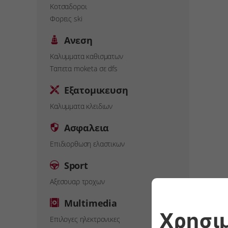
Κοτσαδοροι
Φορεις ski
Ανεση
Καλυμματα καθισματων
Ταπετα moketa σε dfs
Εξατομικευση
Καλυμματα κλειδιων
Ασφαλεια
Επιδιορθωση ελαστικων
Sport
Αξεσουαρ τροχων
Multimedia
Επιλογες ηλεκτρονικες