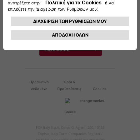
info@fiat.gr
Δευτέρα μέχρι Παρασκευή από τις 10 π.μ. έως τις
19 μ.μ. εξ��ιρουμένων των εορταστικών ημερών
και των εκτάκτων αργιών
Επικοινωνήστε με την εξυπηρέτηση πελατών
ΕΠΙΚΟΙΝΩΝΙΑ
Προσωπικά
Όροι &
Δεδομένα
Προϋποθέσεις
Cookies
Greece
FCA Italy S.p.A. Corso G. Agnelli 200, 10135
Τορίνο, Italy Turin Companies Register /
ΑΦΜ no. 07973780013 Κεφάλαιο εταιρείας