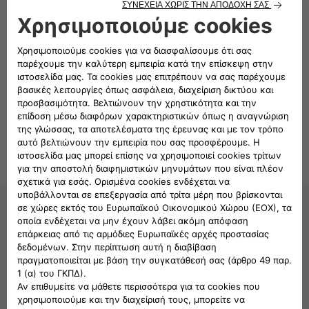
Σημείωση: Στην τιμή δεν
περιλαμβάνονται έξοδα
εγκατάστασης-τοποθέτησης
Ακολουθήστε μας
ΕΞΥΠΗΡΕΤΗΣΗ ΠΕΛΑΤΩΝ FIAT
CIAO FIAT
800
11
500
800