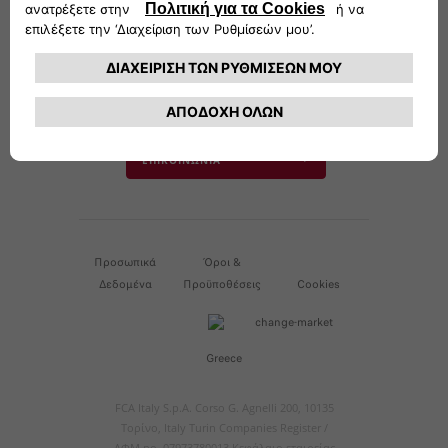
info@fiat.gr
Δευτέρα μέχρι Παρασκευή από τις 10 π.μ. έως τις
19 μ.μ. εξ��ιρουμένων των εορταστικών ημερών
και των εκτάκτων αργιών
Επικοινωνήστε με την εξυπηρέτηση πελατών
ΕΠΙΚΟΙΝΩΝΙΑ
Προσωπικά
Όροι &
Δεδομένα
Προϋποθέσεις
Cookies
Greece
FCA Italy S.p.A. Corso G. Agnelli 200, 10135
Τορίνο, Italy Turin Companies Register /
ΑΦΜ no. 07973780013 Κεφάλαιο εταιρείας