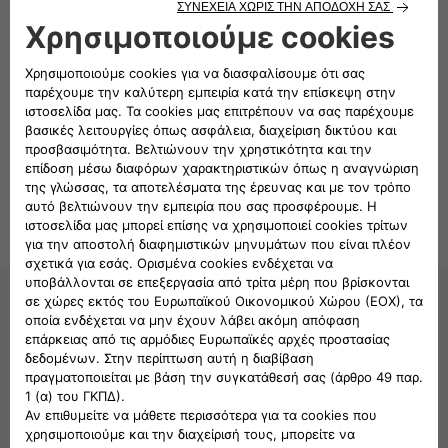
Σημείωση: Στην τιμή δεν
περιλαμβάνονται έξοδα
εγκατάστασης-τοποθέτησης
Ακολουθήστε μας
ΕΞΥΠΗΡΕΤΗΣΗ ΠΕΛΑΤΩΝ FIAT
CIAO FIAT
800
11
500
800