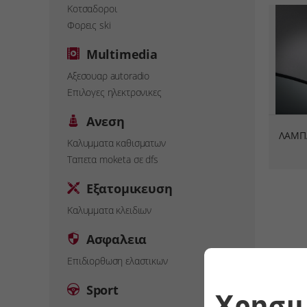
Κοτσαδοροι
Φορεις ski
Multimedia
Αξεσουαρ autoradio
Επιλογες ηλεκτρονικες
Ανεση
ΛΑΜΠ
Καλυμματα καθισματων
Ταπετα moketa σε dfs
Εξατομικευση
Καλυμματα κλειδιων
Ασφαλεια
Επιδιορθωση ελαστικων
Sport