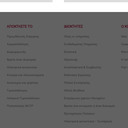
ΑΠΟΚΤΗΣΤΕ ΤΟ
ΙΔΙΟΚΤΗΤΕΣ
Ο Κ
Προωθητικές Ενέργειες
Όλες οι υπηρεσίες
Νέα
Χρηματοδότηση
Συνδεδεμένες Υπηρεσίες
Casa
Διαμορφωτής
Ελαστικά
Merc
Βρείτε έναν Διανομέα
Αξεσουάρ
Η Ισ
Ηλεκτρικά αυτοκίνητα
Ανταλλακτικά & Συμβουλές
Fiat
Κίνητρα και πλεονεκτήματα
Επέκταση Εγγύησης
Αυτονομία και φόρτιση
Πλάνα Συντήρησης
Τιμοκατάλογος
Οδική Βοήθεια
Ιστορικοί Τιμοκατάλογοι
Ενημέρωση χαρτών Navigator
Πιστοποίηση WLTP
Βρείτε ένα συνεργείο ή έναν διανομέα
Εξυπηρέτηση Πελατών
Ηλεκτρικά αυτοκίνητα – Συντήρηση