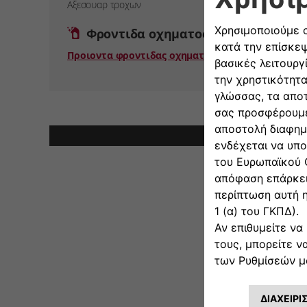
Αξεσουαρ τροχων
Φροντιδα οχηματος
Προιοντα φροντιδας οχηματος
Σημεί