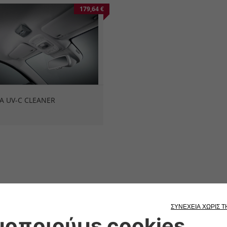
179,64 €
Α UV-C CLEANER