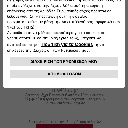
ΕΞΥΠΗΡΕΤΗΣΗ ΠΕΛΑΤΩΝ FIAT
CIAO FIAT
800
11
500
800
info@fiat.gr
Δευτέρα μέχρι Παρασκευή από τις 10 π.μ. έως τις
19 μ.μ. εξ��ιρουμένων των εορταστικών ημερών
και των εκτάκτων αργιών
Επικοινωνήστε με την εξυπηρέτηση πελατών