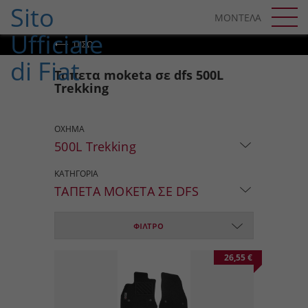
SKIP TO CONTENT
ΜΟΝΤΕΛΑ
SKIP TO NAVIGATION
ΠΊΣΩ
Ταπετα moketa σε dfs 500L
Trekking
ΟΧΗΜΑ
500L Trekking
ΚΑΤΗΓΟΡΙΑ
ΤΑΠΕΤΑ MOKETA ΣΕ DFS
ΦΙΛΤΡΟ
26,55 €