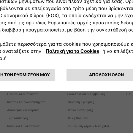
ΑΠΟΚΤΗΣΤΕ ΤΟ
ΙΔΙΟΚΤΗΤΕΣ
Ο Κ
Προωθητικές Ενέργειες
Όλες οι υπηρεσίες
Νέα
Χρηματοδότηση
Συνδεδεμένες Υπηρεσίες
Casa
Διαμορφωτής
Ελαστικά
Merc
Βρείτε έναν Διανομέα
Αξεσουάρ
Η Ισ
Ηλεκτρικά αυτοκίνητα
Ανταλλακτικά & Συμβουλές
Fiat
Κίνητρα και πλεονεκτήματα
Επέκταση Εγγύησης
Αυτονομία και φόρτιση
Πλάνα Συντήρησης
Τιμοκατάλογος
Οδική Βοήθεια
Ιστορικοί Τιμοκατάλογοι
Ενημέρωση χαρτών Navigator