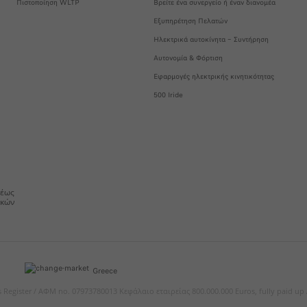
Πιστοποίηση WLTP
Βρείτε ένα συνεργείο ή έναν διανομέα
Εξυπηρέτηση Πελατών
Ηλεκτρικά αυτοκίνητα – Συντήρηση
Αυτονομία & Φόρτιση
Εφαρμογές ηλεκτρικής κινητικότητας
500 Iride
 έως
ικών
Greece
es Register / ΑΦΜ no. 07973780013 Κεφάλαιο εταιρείας 800.000.000 Euros, fully paid up 