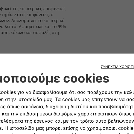
βολεί τις εσωτερικές επιφάνειες
τηρίων στις επιφάνειες, ο
λλον. Απολυμαίνει το εσωτερικό
γα λεπτά. Αφαιρεί έως και το 99%
ταση, εύκολο και ασφαλές στη
a 4X4, Panda Cross, Tipo Sedan,
Ακολουθήστε μας