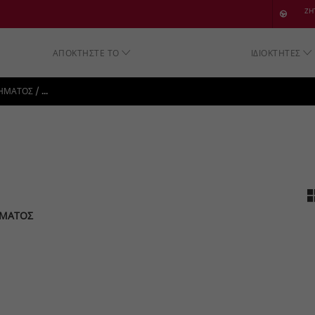
SKIP TO CONTENT
ΖΗ
ΑΠΟΚΤΗΣΤΕ ΤΟ
ΙΔΙΟΚΤΗΤΕΣ
SKIP TO NAVIGATION
/
ΧΗΜΑΤΟΣ
...
ΗΜΑΤΟΣ