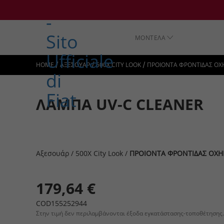
ΜΟΝΤΕΛΑ
/
/
/
HOME
ΑΞΕΣΟΥΑΡ
500X CITY LOOK
ΠΡΟΙΟΝΤΑ ΦΡΟΝΤΙΔΑΣ Ο
ΛΑΜΠΑ UV-C CLEANER
Αξεσουάρ
/
500X City Look
/
ΠΡΟΙΟΝΤΑ ΦΡΟΝΤΙΔΑΣ ΟΧ
179,64 €
COD155252944
Στην τιμή δεν περιλαμβάνονται έξοδα εγκατάστασης-τοποθέτησης.