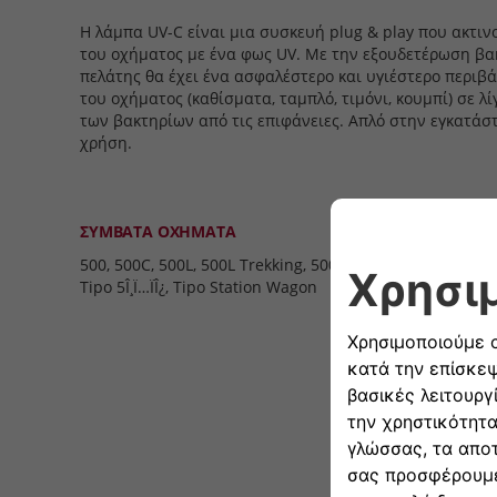
Η λάμπα UV-C είναι μια συσκευή plug & play που ακτινο
του οχήματος με ένα φως UV. Με την εξουδετέρωση βακ
πελάτης θα έχει ένα ασφαλέστερο και υγιέστερο περιβά
του οχήματος (καθίσματα, ταμπλό, τιμόνι, κουμπί) σε λί
των βακτηρίων από τις επιφάνειες. Απλό στην εγκατάσ
χρήση.
ΣΥΜΒΑΤΑ ΟΧΗΜΑΤΑ
500, 500C, 500L, 500L Trekking, 500L Living, Panda, Pand
Tipo 5Î¸Ï…ÏÎ¿, Tipo Station Wagon