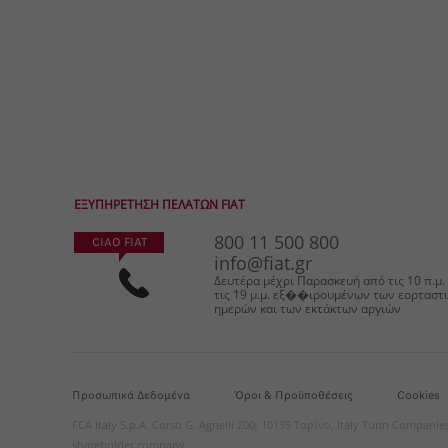
ΕΞΥΠΗΡΕΤΗΣΗ ΠΕΛΑΤΩΝ FIAT
800
11
500
800
CIAO FIAT
info@fiat.gr
Δευτέρα μέχρι Παρασκευή από τις 10 π.μ.
τις 19 μ.μ. εξ��ιρουμένων των εορταστ
ημερών και των εκτάκτων αργιών
Προσωπικά Δεδομένα
Όροι & Προϋποθέσεις
Cookies
FCA Italy S.p.A. Corso G. Agnelli 200, 10135 Τορίνο, Italy Turin Compani
shareholder company