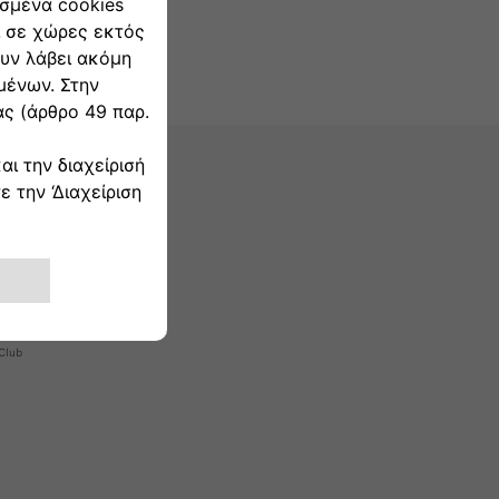
ΟΣΜΟΣ ΤΗΣ FIAT
 500
handising
τορία μας
 Club