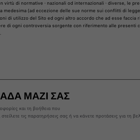
n virtù di normative - nazionali od internazionali - diverse, le pre
ella medesima (ad eccezione delle sue norme sui conflitti di leg
zioni di utilizzo del Sito ed ogni altro accordo che ad esse faccia r
re di ogni controversia sorgente con riferimento alle presenti co
.
ΑΔΑ ΜΑΖΙ ΣΑΣ
οφορίες και τη βοήθεια που
 στείλετε τις παρατηρήσεις σας ή να κάνετε προτάσεις για τη 