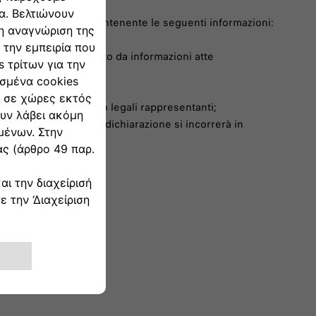
 Stellantis una nota contenente le seguenti informazioni:
disabilitazione, corredato da informazioni atte
ibile, indirizzo e-mail;
ritto/i, da suoi agenti o legali rappresentanti;
 che in caso di falsa dichiarazione si incorrerà in