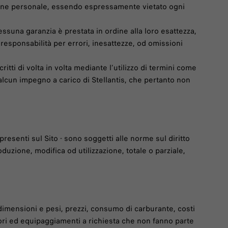
azione personale, essendo espressamente vietato ogni
ssuna garanzia è prestata in ordine alla loro esattezza,
 responsabilità per errori, inesattezze, od omissioni
i di volta in volta mediante l’utilizzo di termini come
alcun impegno a carico di Stellantis, che pertanto non
i presenti sul Sito - sono soggetti alle norme sul diritto
roduzione, modifica od utilizzazione, totale o parziale,
, dimensioni e pesi, prezzi, consumo di carburante, costi
sori ed equipaggiamenti a richiesta che non fanno parte