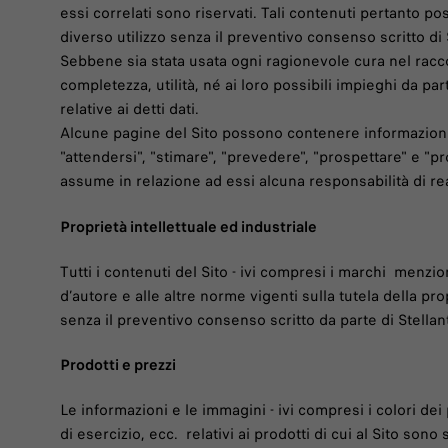
essi correlati sono riservati. Tali contenuti pertanto
diverso utilizzo senza il preventivo consenso scritto di 
Sebbene sia stata usata ogni ragionevole cura nel racco
completezza, utilità, né ai loro possibili impieghi da pa
relative ai detti dati.
Alcune pagine del Sito possono contenere informazioni c
"attendersi", "stimare", "prevedere", "prospettare" e "
assume in relazione ad essi alcuna responsabilità di re
Proprietà intellettuale ed industriale
Tutti i contenuti del Sito - ivi compresi i marchi menziona
d’autore e alle altre norme vigenti sulla tutela della pro
senza il preventivo consenso scritto da parte di Stellantis
Prodotti e prezzi
Le informazioni e le immagini - ivi compresi i colori de
di esercizio, ecc. relativi ai prodotti di cui al Sito 