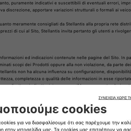
tanto, puramente indicativi e suscettibili di eventuali errori, impr
a discrezione, apportare variazioni strutturali o formali ai veicoli
quanto meramente consigliati da Stellantis alla propria rete distri
ezzi di cui al Sito, Stellantis invita pertanto gli utenti a rivolge
informazioni ed indicazioni contenute nelle pagine del Sito. In 
minati scopi dei Prodotti oppure alla non violazione, da parte dei
Stellantis non ha alcuna influenza su configurazione, disponibilit
rrettezza, completezza o qualità delle informazioni in esse riportat
o, diretto o indiretto, ivi compreso il lucro cessante, derivante da
 o indirettamente, così come da omissioni o errori.
 i diritti di proprietà intellettuale di terzi. Alcuni materiali pres
 di Stellantis. La policy di Stellantis non permette la permanenza d