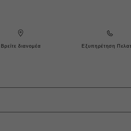
Βρείτε διανομέα
Εξυπηρέτηση Πελα
OFESSIONAL
OFESSIONAL
Ηλεκτρική
Κινητικότητα
i