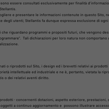
 possono essere consultati esclusivamente per finalità d’inform
Stellantis.
gliere e presentare le informazioni contenute in questo Sito, ne
rte degli utenti; Stellantis fa dunque espressa esclusione di ogni
he riguardano programmi e propositi futuri, che vengono descritt
programmare". Tali dichiarazioni per loro natura non comportano 
alizzazione.
ti o riprodotti sul Sito, i design ed i brevetti relativi ai prodott
prietà intellettuale ed industriale e ne è, pertanto, vietata la rip
 o dei relativi aventi diritto.
i prodotti - concernenti dotazioni, aspetto esteriore, prestazioni
sono soggetti a continuo aggiornamento e possono illustrare acces