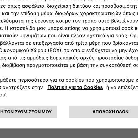
iunta a conoscenza di Stellantis la relativa violazione, cancellati.
 sul Sito infranga un proprio diritto, tale utente dovrà inviare a
ioni, la lista di tutte le violazioni rilevate ;
ola il/i diritto/i di cui sopra e di cui si desidera la rimozione o 
a/e violazione/i;
i violato/i, comprensivi di indirizzo, numero di telefono e, se dispon
materiale in questione non è stato autorizzato dal titolare del/i di
ni comunicate a Stellantis sono accurate e, con la consapevolezza
 procedere per conto del titolare del/i diritto/i violato/i ;
ta a procedere per conto del titolare del/i diritto/i violato/i.
ata al seguente indirizzo: