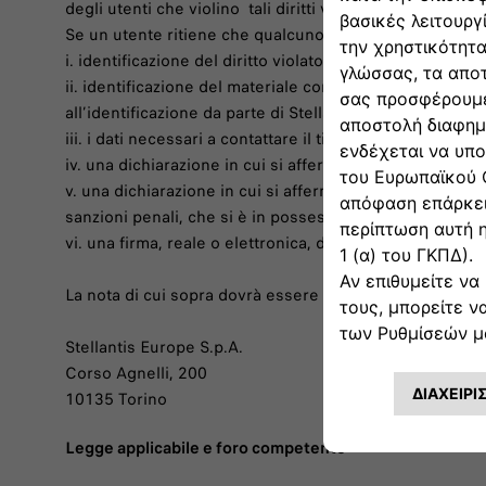
degli utenti che violino tali diritti verranno, una volta g
Se un utente ritiene che qualcuno dei materiali presenti
i. identificazione del diritto violato o, in caso di più violaz
ii. identificazione del materiale contenuto sul Sito che vi
all’identificazione da parte di Stellantis dell’oggetto dell
iii. i dati necessari a contattare il titolare del/i diritto/
iv. una dichiarazione in cui si afferma che l’utilizzo del 
v. una dichiarazione in cui si afferma che le informazio
sanzioni penali, che si è in possesso dell’autorizzazione a
vi. una firma, reale o elettronica, della persona autorizza
La nota di cui sopra dovrà essere inviata via raccomand
Stellantis Europe S.p.A.
Corso Agnelli, 200
10135 Torino
Legge applicabile e foro competente