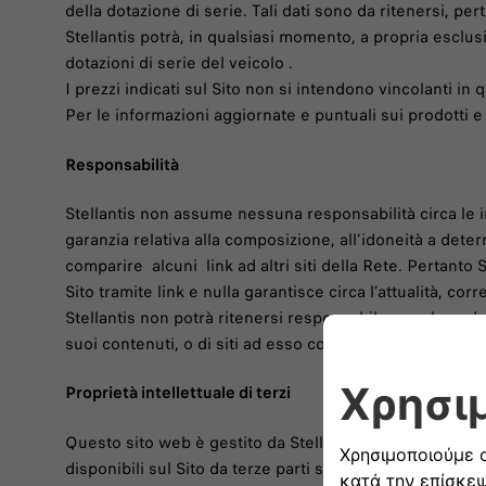
della dotazione di serie. Tali dati sono da ritenersi, per
Stellantis potrà, in qualsiasi momento, a propria esclusiv
dotazioni di serie del veicolo .
I prezzi indicati sul Sito non si intendono vincolanti in 
Per le informazioni aggiornate e puntuali sui prodotti e pr
Responsabilità
Stellantis non assume nessuna responsabilità circa le 
garanzia relativa alla composizione, all’idoneità a deter
comparire alcuni link ad altri siti della Rete. Pertanto 
Sito tramite link e nulla garantisce circa l’attualità, co
Stellantis non potrà ritenersi responsabile per alcun dann
suoi contenuti, o di siti ad esso collegati direttamente
Proprietà intellettuale di terzi
Questo sito web è gestito da Stellantis. Stellantis spetta
disponibili sul Sito da terze parti senza l’autorizzazione