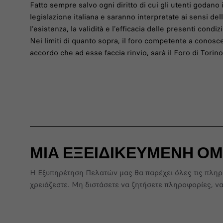
Fatto sempre salvo ogni diritto di cui gli utenti godano i
legislazione italiana e saranno interpretate ai sensi d
l’esistenza, la validità e l’efficacia delle presenti condi
Nei limiti di quanto sopra, il foro competente a conosce
accordo che ad esse faccia rinvio, sarà il Foro di Torino
ΜΙΑ ΕΞΕΙΔΙΚΕΥΜΕΝΗ ΟΜ
Η Εξυπηρέτηση Πελατών μας θα παρέχει όλες τις πληρ
χρειάζεστε. Μη διστάσετε να ζητήσετε πληροφορίες, να