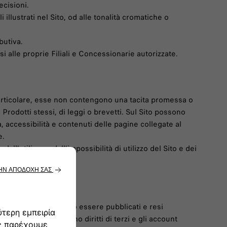
ecisioni.
 illustrati nel Sito, od alle tonalità cromatiche o
butiva.
rsi alle proprie Filiali e Concessionarie autorizzate.
particolare, esse non contengono una tacita promessa o
 Prodotti stessi, di leggi o brevetti. Sul Sito possono
à, accessibilità e contenuti delle pagine collegate al
e.
ll’utilizzo o dall’impossibilità di utilizzo del Sito e dei
enti sul Sito potrebbero essere pubblicati e resi
i materiali che violano diritti di terzi e gli account