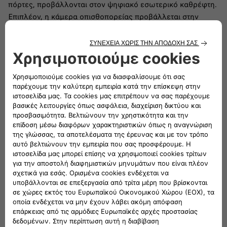
πόρτες, προβάλλονται στον ψηφιακό εσωτερικό καθρέφτη.
Επιπλέον, η κάμερα οπισθοπορείας προβάλλεται στην
οθόνη 10" του ραδιοφώνου.
Ασφάλεια
Το Νέο Doblò παρέχεται με 16 ενεργά και παθητικά
Προηγμένα Συστήματα Υποστήριξης Οδήγησης. Αυτό
σημαίνει ότι με τα ADAS θα έχετε πάντοτε υποστήριξη κατά