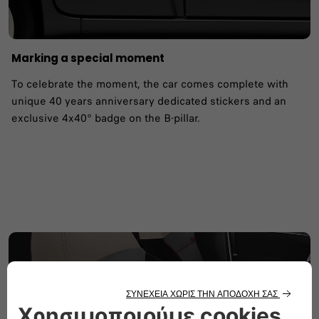
Marking a special moment
To celebrate the moment, the car comes complete with
unique 40 years anniversary dedicated stickers and an
exclusive 4x40° badge on the B-pillar.