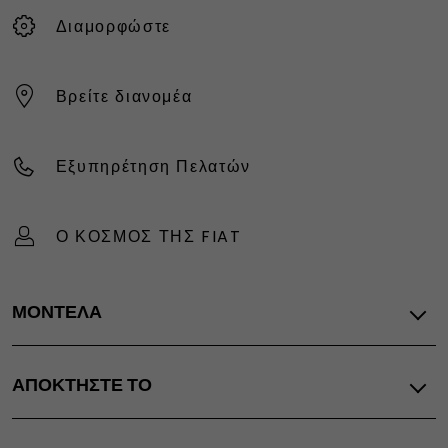
Διαμορφώστε
Βρείτε διανομέα
Εξυπηρέτηση Πελατών
Ο ΚΟΣΜΟΣ ΤΗΣ FIAT
ΜΟΝΤΕΛΑ
Όλα τα μοντέλα
ΑΠΟΚΤΗΣΤΕ ΤΟ
Panda
600
FIAT
Grande Panda ΥΒΡΙΔΙΚΟ