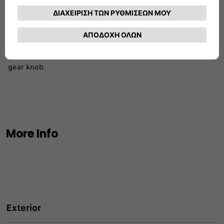
Driving at ease
Drive in style with the soft touch steering wheel and shift
gear knob.
More Info
Exterior