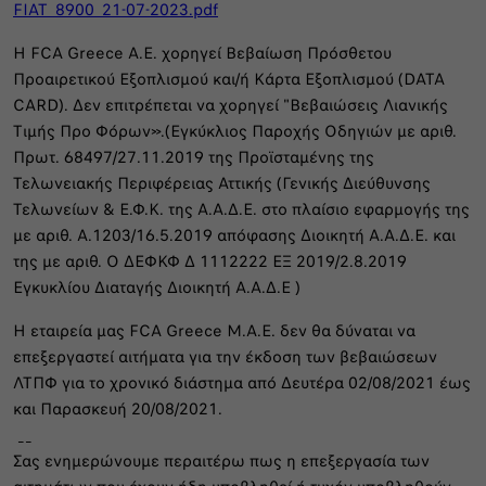
FIAT_8900_21-07-2023.pdf
Η FCA Greece Α.Ε. χορηγεί Βεβαίωση Πρόσθετου
Προαιρετικού Εξοπλισμού και/ή Κάρτα Εξοπλισμού (DATA
CARD). Δεν επιτρέπεται να χορηγεί "Βεβαιώσεις Λιανικής
Τιμής Προ Φόρων».(Εγκύκλιος Παροχής Οδηγιών με αριθ.
Πρωτ. 68497/27.11.2019 της Προϊσταμένης της
Τελωνειακής Περιφέρειας Αττικής (Γενικής Διεύθυνσης
Τελωνείων & Ε.Φ.Κ. της Α.Α.Δ.Ε. στο πλαίσιο εφαρμογής της
με αριθ. Α.1203/16.5.2019 απόφασης Διοικητή Α.Α.Δ.Ε. και
της με αριθ. Ο ΔΕΦΚΦ Δ 1112222 ΕΞ 2019/2.8.2019
Εγκυκλίου Διαταγής Διοικητή Α.Α.Δ.Ε )
Η εταιρεία μας FCA Greece Μ.Α.Ε. δεν θα δύναται να
επεξεργαστεί αιτήματα για την έκδοση των βεβαιώσεων
ΛΤΠΦ για το χρονικό διάστημα από Δευτέρα 02/08/2021 έως
και Παρασκευή 20/08/2021.
__
Σας ενημερώνουμε περαιτέρω πως η επεξεργασία των